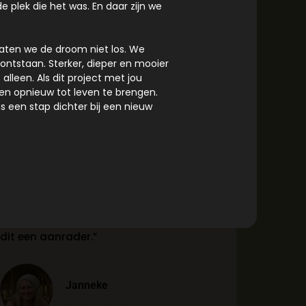
e plek die het was. En daar zijn we
 laten we de droom niet los. We
”Healing Eden biedt een fijne plek om te
 ontstaan. Sterker, dieper en mooier
ontsnappen aan de dagelijkse drukte
 alleen.
Als dit project met jou
en meer te leren over duurzame
en opnieuw tot leven te brengen.
ns een stap dichter bij een nieuw
voedselproductie. Alles is erop gericht
je weer in contact te brengen met jezelf
en de aarde. Het is een plek waar je
simpelweg kunt zijn en waar de
verbinding met natuur en mensen
centraal staat. Voor wie op zoek is naar
een plek om echt even te vertragen, is
dit een aanrader.”
Janneke