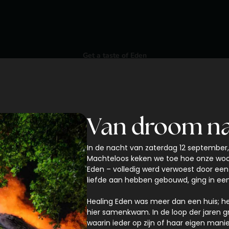
Get a taste of Eden
Ontdek Healing Eden
Van droom na
In de nacht van zaterdag 12 september, 
Machteloos keken we toe hoe onze woon
Eden – volledig werd verwoest door een
liefde aan hebben gebouwd, ging in een
Healing Eden was meer dan een huis; he
hier samenkwam. In de loop der jaren
waarin ieder op zijn of haar eigen manier