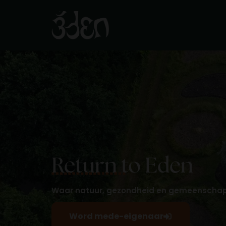
Return to Eden
Waar natuur, gezondheid en gemeensch
Word mede-eigenaar