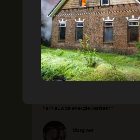
”De combinatie van natuur, eenvoudige
accommodatie en
gemeenschapsgevoel maakt Healing
Eden bijzonder. De sfeer is open en
vriendelijk. Het is leuk om met
gelijkgestemden ervaringen te delen en
samen te werken aan duurzame
projecten. Het is geen luxe resort, maar
juist die natuurlijke, down-to-earth
sfeer zorgt ervoor dat je met
hernieuwde energie vertrekt.”
Margreet