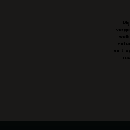
''Mi
verge
welk
natuu
vertrag
rus