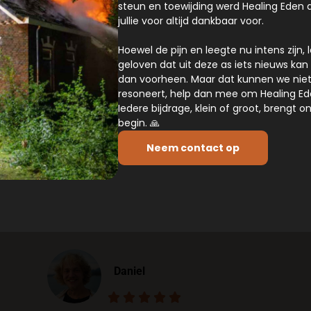
steun en toewijding werd Healing Eden d
jullie voor altijd dankbaar voor.
Klantervaringen
Klanten beoordelen ons met een
4.4 /5
Hoewel de pijn en leegte nu intens zijn
,
”Healing Eden is een plek waar je weer in
geloven dat uit deze as iets nieuws kan
contact komt met de natuur en het
dan voorheen. Maar dat kunnen we niet
ritme van de seizoenen. De boerderij is
resoneert, help dan mee om Healing Ed
Iedere bijdrage, klein of groot, brengt o
levendig en de mensen die er werken
begin.
🙏
zijn betrokken. Het voelt als een kleine
gemeenschap die samen werkt aan
Neem contact op
iets moois en duurzaams. Een fijne plek
om even uit de drukte van het dagelijks
leven te stappen, tot jezelf te komen en
nieuwe inspiratie op te doen.
Daniel